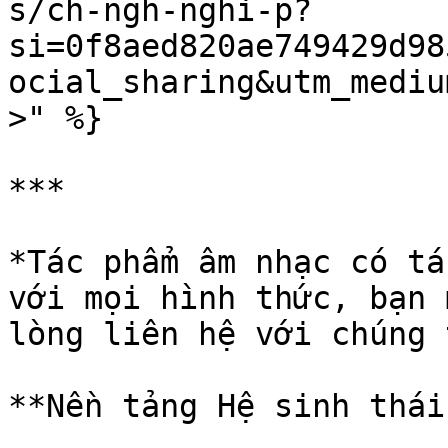
s/ch-ngh-nghi-p?
si=0f8aed820ae749429d98
ocial_sharing&utm_mediu
>" %}

***

*Tác phẩm âm nhạc có tá
với mọi hình thức, bạn 
lòng liên hệ với chúng 
**Nền tảng Hệ sinh thái