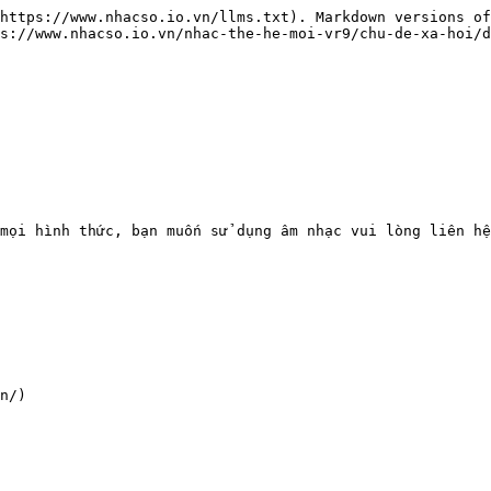
https://www.nhacso.io.vn/llms.txt). Markdown versions of
s://www.nhacso.io.vn/nhac-the-he-moi-vr9/chu-de-xa-hoi/d
mọi hình thức, bạn muốn sử dụng âm nhạc vui lòng liên hệ
n/)
