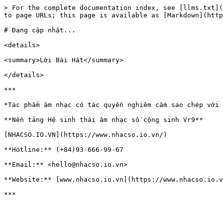
> For the complete documentation index, see [llms.txt](
to page URLs; this page is available as [Markdown](http
# Đang cập nhật...

<details>

<summary>Lời Bài Hát</summary>

</details>

***

*Tác phẩm âm nhạc có tác quyền nghiêm cấm sao chép với 
**Nền tảng Hệ sinh thái âm nhạc số cộng sinh Vr9**

[NHACSO.IO.VN](https://www.nhacso.io.vn/)

**Hotline:** (+84)93-666-99-67

**Email:** <hello@nhacso.io.vn>

**Website:** [www.nhacso.io.vn](https://www.nhacso.io.v