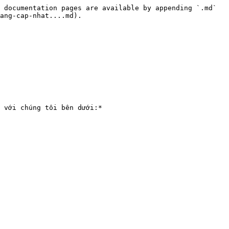
 documentation pages are available by appending `.md` 
ang-cap-nhat....md).

 với chúng tôi bên dưới:*
