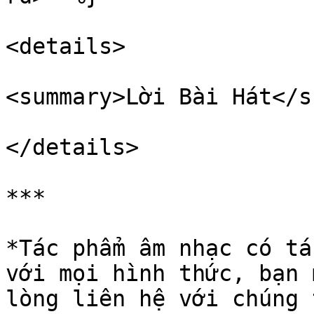
<details>

<summary>Lời Bài Hát</s
</details>

***

*Tác phẩm âm nhạc có tá
với mọi hình thức, bạn 
lòng liên hệ với chúng 