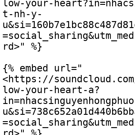
low-your-heart?in=nhacs
t-nh-y-
u&si=160b7e1bc88c487d81
=social_sharing&utm_med
rd>" %}

{% embed url="
<https://soundcloud.com
low-your-heart-a?
in=nhacsinguyenhongphuo
u&si=738c652a01d440b6bb
=social_sharing&utm_med
rd>" %}
