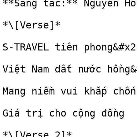
**Sáng tác:** Nguyễn Hồ
*\[Verse]*

S-TRAVEL tiên phong&#x20
Việt Nam đất nước hồng&
Mang niềm vui khắp chốn

Giá trị cho cộng đồng

*\[Verse 2]*
