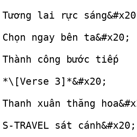
Tương lai rực sáng&#x20;
Chọn ngay bên ta&#x20;

Thành công bước tiếp

*\[Verse 3]*&#x20;

Thanh xuân thăng hoa&#x2
S-TRAVEL sát cánh&#x20;
