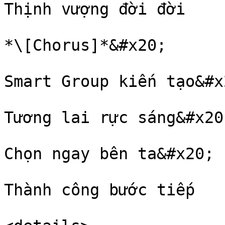
Thịnh vượng đời đời

*\[Chorus]*&#x20;

Smart Group kiến tạo&#x2
Tương lai rực sáng&#x20;
Chọn ngay bên ta&#x20;

Thành công bước tiếp
