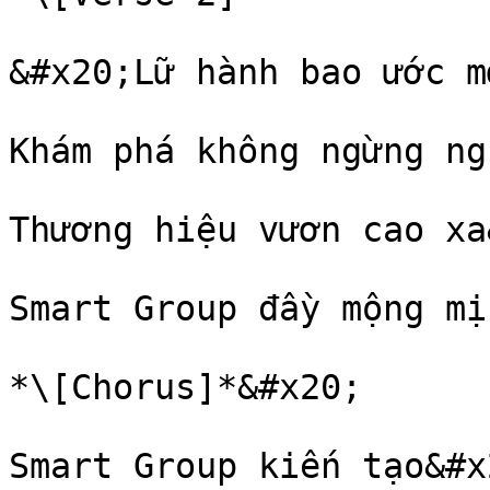
&#x20;Lữ hành bao ước m
Khám phá không ngừng ng
Thương hiệu vươn cao xa
Smart Group đầy mộng mị

*\[Chorus]*&#x20;

Smart Group kiến tạo&#x2