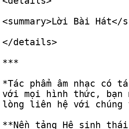
<details>

<summary>Lời Bài Hát</s
</details>

***

*Tác phẩm âm nhạc có tá
với mọi hình thức, bạn 
lòng liên hệ với chúng 
**Nền tảng Hệ sinh thái