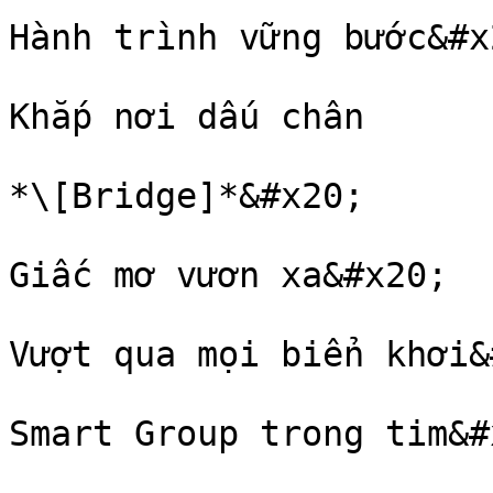
Hành trình vững bước&#x2
Khắp nơi dấu chân

*\[Bridge]*&#x20;

Giấc mơ vươn xa&#x20;

Vượt qua mọi biển khơi&
Smart Group trong tim&#x