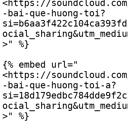
<https://soundcloud.com
-bai-que-huong-toi?
si=b6aa3f422c104ca393fd
ocial_sharing&utm_mediu
>" %}

{% embed url="
<https://soundcloud.com
-bai-que-huong-toi-a?
si=18d179edbc784dde9f2c
ocial_sharing&utm_mediu
>" %}
