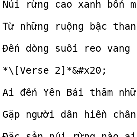
Núi rừng cao xanh bốn m
Từ những ruộng bậc than
Đến dòng suối reo vang 
*\[Verse 2]*&#x20;

Ai đến Yên Bái thăm nhữ
Gặp người dân hiền chân
Đặc sản núi rừng nào ai