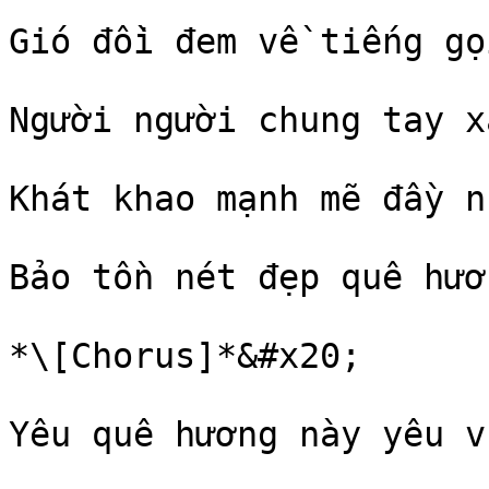
Gió đồi đem về tiếng gọ
Người người chung tay x
Khát khao mạnh mẽ đầy n
Bảo tồn nét đẹp quê hươ
*\[Chorus]*&#x20;

Yêu quê hương này yêu v