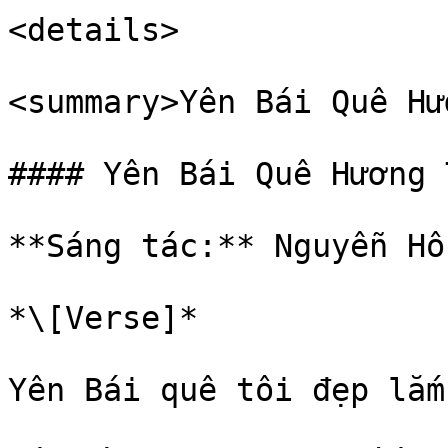
<details>

<summary>Yên Bái Quê Hư
#### Yên Bái Quê Hương 
**Sáng tác:** Nguyễn Hồ
*\[Verse]*

Yên Bái quê tôi đẹp lắm