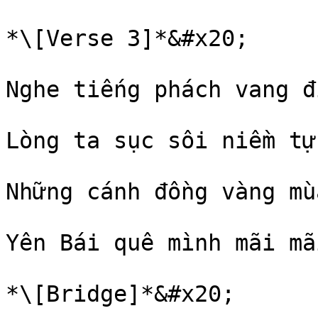
*\[Verse 3]*&#x20;

Nghe tiếng phách vang đ
Lòng ta sục sôi niềm tự
Những cánh đồng vàng mù
Yên Bái quê mình mãi mã
*\[Bridge]*&#x20;
