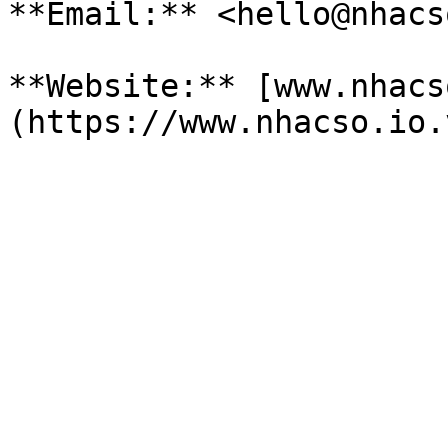
**Email:** <hello@nhacs
**Website:** [www.nhacs