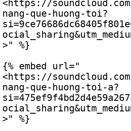
<https://soundcloud.com
nang-que-huong-toi?
si=9ce76686dc68405f801e
ocial_sharing&utm_mediu
>" %}

{% embed url="
<https://soundcloud.com
nang-que-huong-toi-a?
si=475ef9f4bd2d4e59a267
ocial_sharing&utm_mediu
>" %}
