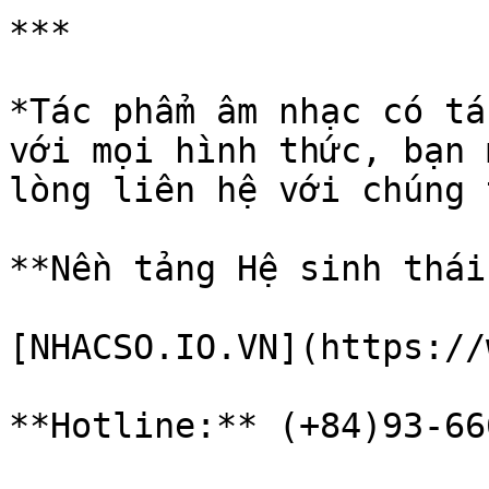
***

*Tác phẩm âm nhạc có tá
với mọi hình thức, bạn 
lòng liên hệ với chúng 
**Nền tảng Hệ sinh thái
[NHACSO.IO.VN](https://
**Hotline:** (+84)93-66