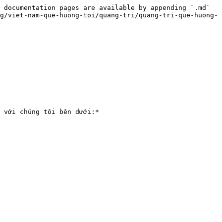
 documentation pages are available by appending `.md` 
g/viet-nam-que-huong-toi/quang-tri/quang-tri-que-huong-
 với chúng tôi bên dưới:*
