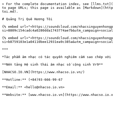
> For the complete documentation index, see [llms.txt](
to page URLs; this page is available as [Markdown](http
toi.md).

# Quảng Trị Quê Hương Tôi

{% embed url="<https://soundcloud.com/nhacsinguyenhongp
si=8809c154cadc4a0280dda1743774ae7b&utm_campaign=social
{% embed url="<https://soundcloud.com/nhacsinguyenhongp
si=b8759103e1a04110bee12931ea9c385a&utm_campaign=social
***

*Tác phẩm âm nhạc có tác quyền nghiêm cấm sao chép với 
**Nền tảng Hệ sinh thái âm nhạc số cộng sinh Vr9**

[NHACSO.IO.VN](https://www.nhacso.io.vn/)

**Hotline:** (+84)93-666-99-67

**Email:** <hello@nhacso.io.vn>
