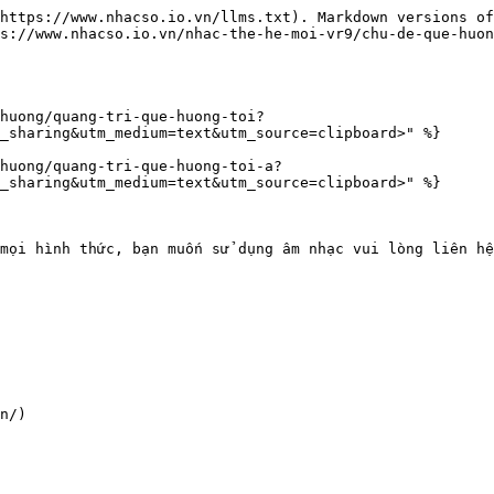
https://www.nhacso.io.vn/llms.txt). Markdown versions of
s://www.nhacso.io.vn/nhac-the-he-moi-vr9/chu-de-que-huon
huong/quang-tri-que-huong-toi?
_sharing&utm_medium=text&utm_source=clipboard>" %}

huong/quang-tri-que-huong-toi-a?
_sharing&utm_medium=text&utm_source=clipboard>" %}

mọi hình thức, bạn muốn sử dụng âm nhạc vui lòng liên hệ