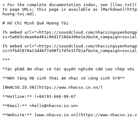
> For the complete documentation index, see [llms.txt](
to page URLs; this page is available as [Markdown](http
huong-toi.md).

# Hồ Chí Minh Quê Hương Tôi

{% embed url="<https://soundcloud.com/nhacsinguyenhongp
si=5a683cdeae0a481c96d1f28da30be1e3&utm_campaign=social
{% embed url="<https://soundcloud.com/nhacsinguyenhongp
si=5fbd1878a13d4bf7a98f17dfe31fb1af&utm_campaign=social
***

*Tác phẩm âm nhạc có tác quyền nghiêm cấm sao chép với 
**Nền tảng Hệ sinh thái âm nhạc số cộng sinh Vr9**

[NHACSO.IO.VN](https://www.nhacso.io.vn/)

**Hotline:** (+84)93-666-99-67

**Email:** <hello@nhacso.io.vn>
