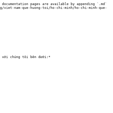
 documentation pages are available by appending `.md` 
g/viet-nam-que-huong-toi/ho-chi-minh/ho-chi-minh-que-
 với chúng tôi bên dưới:*
