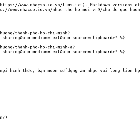
https://www.nhacso.io.vn/llms.txt). Markdown versions of
s://www.nhacso.io.vn/nhac-the-he-moi-vr9/chu-de-que-huon
huong/thanh-pho-ho-chi-minh?
_sharing&utm_medium=text&utm_source=clipboard>" %}

huong/thanh-pho-ho-chi-minh-a?
_sharing&utm_medium=text&utm_source=clipboard>" %}

mọi hình thức, bạn muốn sử dụng âm nhạc vui lòng liên hệ