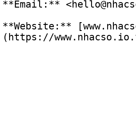
**Email:** <hello@nhacs
**Website:** [www.nhacs