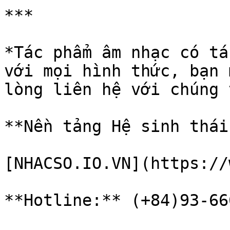
***

*Tác phẩm âm nhạc có tá
với mọi hình thức, bạn 
lòng liên hệ với chúng 
**Nền tảng Hệ sinh thái
[NHACSO.IO.VN](https://
**Hotline:** (+84)93-66