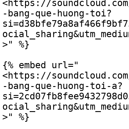
<https://soundcloud.com
-bang-que-huong-toi?
si=d38bfe79a8af466f9bf7
ocial_sharing&utm_mediu
>" %}

{% embed url="
<https://soundcloud.com
-bang-que-huong-toi-a?
si=2cd07fb8fee9432798d0
ocial_sharing&utm_mediu
>" %}
