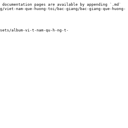
 documentation pages are available by appending `.md` 
g/viet-nam-que-huong-toi/bac-giang/bac-giang-que-huong-
sets/album-vi-t-nam-qu-h-ng-t-