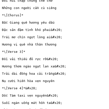
Đồi núi chập chùng che chở

Những con người cần cù siêng

*\[Chorus]*

Bắc Giang quê hương yêu dấu

Đặc sản đậm tình khó phai&#x20;

Trái mơ chín ngọt lòng ai&#x20;

Hương vị quê nhà thân thương

*\[Verse 3]*

Đồi vải thiều đỏ rực rỡ&#x20;

Hương thơm ngào ngạt lan xa&#x20;

Trải dài đồng hoa cải trắng&#x20;

Nụ cười hiền hòa vẹn nguyên

*\[Verse 4]*&#x20;

Dốc Tàm taxi vẹn nguyên&#x20;

Suối ngàn uống mát hồn ta&#x20;
