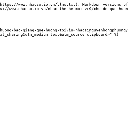
https://www.nhacso.io.vn/llms.txt). Markdown versions of
s://www.nhacso.io.vn/nhac-the-he-moi-vr9/chu-de-que-huon
huong/bac-giang-que-huong-toi?in=nhacsinguyenhongphuong/
al_sharing&utm_medium=text&utm_source=clipboard>" %}
