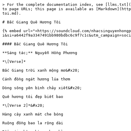
> For the complete documentation index, see [llms.txt](
to page URLs; this page is available as [Markdown](http
toi.md).

# Bắc Giang Quê Hương Tôi

{% embed url="<https://soundcloud.com/nhacsinguyenhongp
i&si=a6442f9a3347491bb980bdbc6c9f7c1c&utm_campaign=soci
#### Bắc Giang Quê Hương Tôi

**Sáng tác;** Nguyễn Hồng Phương

*\[Verse]*

Bắc Giang trời xanh mộng mơ&#x20;

Cánh đồng ngát hương lúa thơm

Dòng sông yên bình chảy xiết&#x20;

Quê hương tôi đẹp biết bao

*\[Verse 2]*&#x20;

Hàng cây xanh mát che bóng

Ruộng đồng bao la rộng dài
