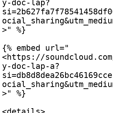
y-doc-lap?
si=2b627fa7f78541458df0
ocial_sharing&utm_mediu
>" %}

{% embed url="
<https://soundcloud.com
y-doc-lap-a?
si=db8d8dea26bc46169cce
ocial_sharing&utm_mediu
>" %}

<details>
