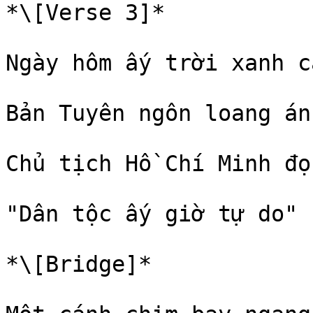
*\[Verse 3]*

Ngày hôm ấy trời xanh ca
Bản Tuyên ngôn loang án
Chủ tịch Hồ Chí Minh đọc
"Dân tộc ấy giờ tự do"

*\[Bridge]*
