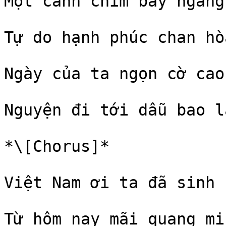
Một cánh chim bay ngang 
Tự do hạnh phúc chan hòa
Ngày của ta ngọn cờ cao

Nguyện đi tới dẫu bao la
*\[Chorus]*

Việt Nam ơi ta đã sinh

Từ hôm nay mãi quang min