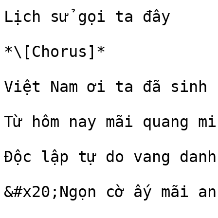
Lịch sử gọi ta đây

*\[Chorus]*

Việt Nam ơi ta đã sinh

Từ hôm nay mãi quang min
Độc lập tự do vang danh

&#x20;Ngọn cờ ấy mãi an