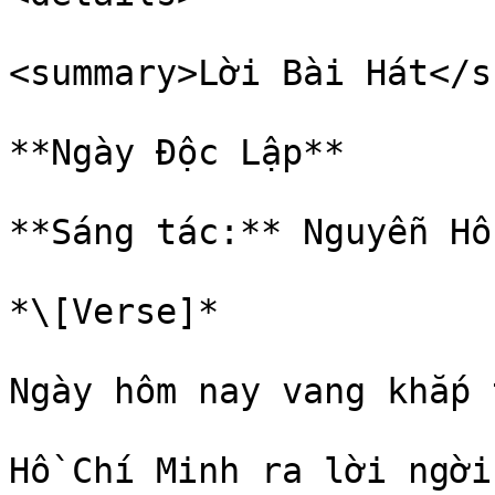
<summary>Lời Bài Hát</s
**Ngày Độc Lập**

**Sáng tác:** Nguyễn Hồ
*\[Verse]*

Ngày hôm nay vang khắp t
Hồ Chí Minh ra lời ngời
