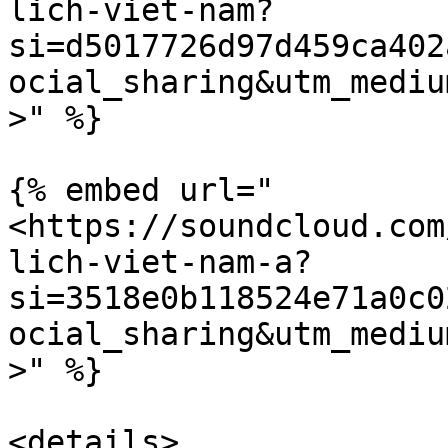
lich-viet-nam?
si=d5017726d97d459ca402
ocial_sharing&utm_mediu
>" %}

{% embed url="
<https://soundcloud.com
lich-viet-nam-a?
si=3518e0b118524e71a0c0
ocial_sharing&utm_mediu
>" %}

<details>
