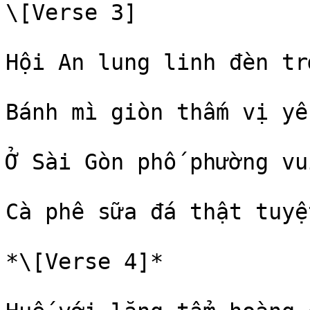
\[Verse 3]

Hội An lung linh đèn trờ
Bánh mì giòn thấm vị yêu
Ở Sài Gòn phố phường vu
Cà phê sữa đá thật tuyệt
*\[Verse 4]*
