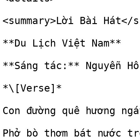
<summary>Lời Bài Hát</s
**Du Lịch Việt Nam**

**Sáng tác:** Nguyễn Hồ
*\[Verse]*

Con đường quê hương ngá
Phở bò thơm bát nước tro