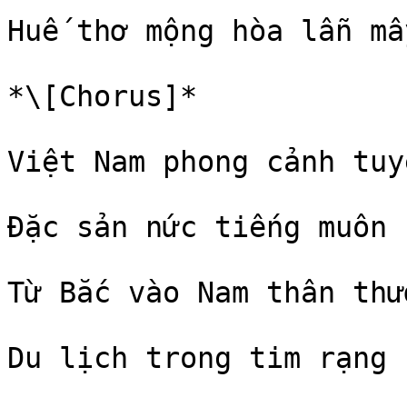
Huế thơ mộng hòa lẫn mây
*\[Chorus]*

Việt Nam phong cảnh tuy
Đặc sản nức tiếng muôn 
Từ Bắc vào Nam thân thươ
Du lịch trong tim rạng n