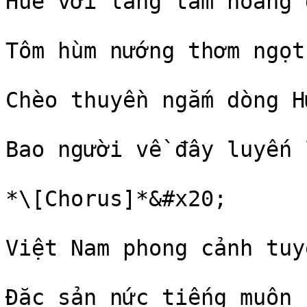
Huế với lăng tẩm hoàng 
Tôm hùm nướng thơm ngọt
Chèo thuyền ngắm dòng H
Bao người về đây luyến l
*\[Chorus]*&#x20;

Việt Nam phong cảnh tuy
Đặc sản nức tiếng muôn 