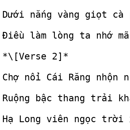
Dưới nắng vàng giọt cà p
Điều làm lòng ta nhớ mãi
*\[Verse 2]*

Chợ nổi Cái Răng nhộn nh
Ruộng bậc thang trải kh
Hạ Long viên ngọc trời x