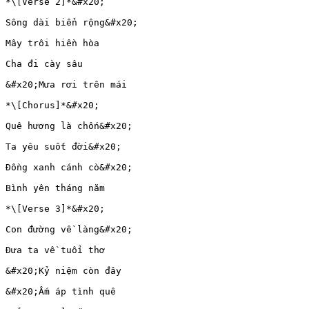
*\[Verse 2]*&#x20;

Sông dài biển rộng&#x20;

Mây trôi hiền hòa

Cha đi cày sâu

&#x20;Mưa rơi trên mái

*\[Chorus]*&#x20;

Quê hương là chốn&#x20;

Ta yêu suốt đời&#x20;

Đồng xanh cánh cò&#x20;

Bình yên tháng năm

*\[Verse 3]*&#x20;

Con đường về làng&#x20;

Đưa ta về tuổi thơ

&#x20;Kỷ niệm còn đây

&#x20;Ấm áp tình quê
