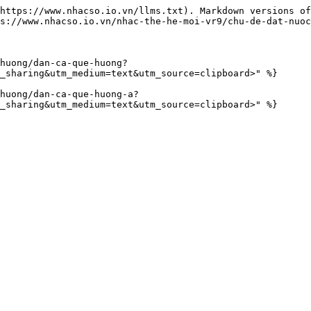
https://www.nhacso.io.vn/llms.txt). Markdown versions of
s://www.nhacso.io.vn/nhac-the-he-moi-vr9/chu-de-dat-nuoc
huong/dan-ca-que-huong?
_sharing&utm_medium=text&utm_source=clipboard>" %}

huong/dan-ca-que-huong-a?
_sharing&utm_medium=text&utm_source=clipboard>" %}
