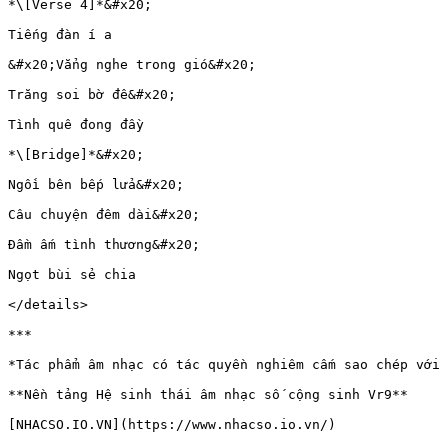
*\[Verse 4]*&#x20;

Tiếng đàn í a

&#x20;Vẳng nghe trong gió&#x20;

Trăng soi bờ đê&#x20;

Tình quê đong đầy

*\[Bridge]*&#x20;

Ngồi bên bếp lửa&#x20;

Câu chuyện đêm dài&#x20;

Đầm ấm tình thương&#x20;

Ngọt bùi sẻ chia

</details>

***

*Tác phẩm âm nhạc có tác quyền nghiêm cấm sao chép với 
**Nền tảng Hệ sinh thái âm nhạc số cộng sinh Vr9**

[NHACSO.IO.VN](https://www.nhacso.io.vn/)
