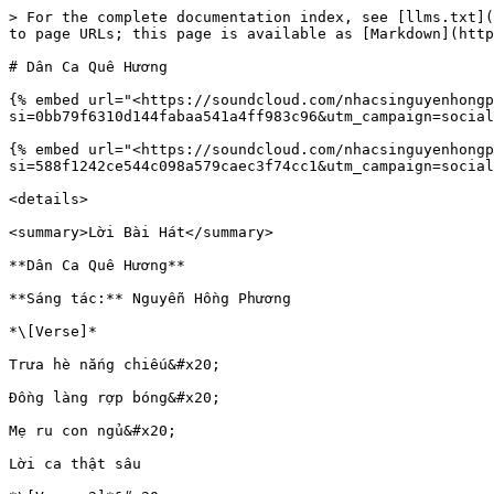
> For the complete documentation index, see [llms.txt](
to page URLs; this page is available as [Markdown](http
# Dân Ca Quê Hương

{% embed url="<https://soundcloud.com/nhacsinguyenhongp
si=0bb79f6310d144fabaa541a4ff983c96&utm_campaign=social
{% embed url="<https://soundcloud.com/nhacsinguyenhongp
si=588f1242ce544c098a579caec3f74cc1&utm_campaign=social
<details>

<summary>Lời Bài Hát</summary>

**Dân Ca Quê Hương**

**Sáng tác:** Nguyễn Hồng Phương

*\[Verse]*

Trưa hè nắng chiếu&#x20;

Đồng làng rợp bóng&#x20;

Mẹ ru con ngủ&#x20;

Lời ca thật sâu
