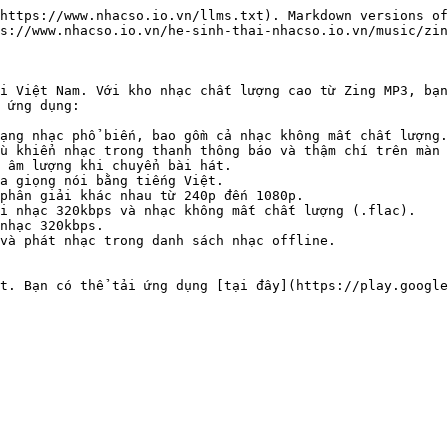
https://www.nhacso.io.vn/llms.txt). Markdown versions of
s://www.nhacso.io.vn/he-sinh-thai-nhacso.io.vn/music/zin
i Việt Nam. Với kho nhạc chất lượng cao từ Zing MP3, bạn
 ứng dụng:

ạng nhạc phổ biến, bao gồm cả nhạc không mất chất lượng.

u khiển nhạc trong thanh thông báo và thậm chí trên màn 
 âm lượng khi chuyển bài hát.

a giọng nói bằng tiếng Việt.

phân giải khác nhau từ 240p đến 1080p.

i nhạc 320kbps và nhạc không mất chất lượng (.flac).

nhạc 320kbps.

và phát nhạc trong danh sách nhạc offline.

t. Bạn có thể tải ứng dụng [tại đây](https://play.google