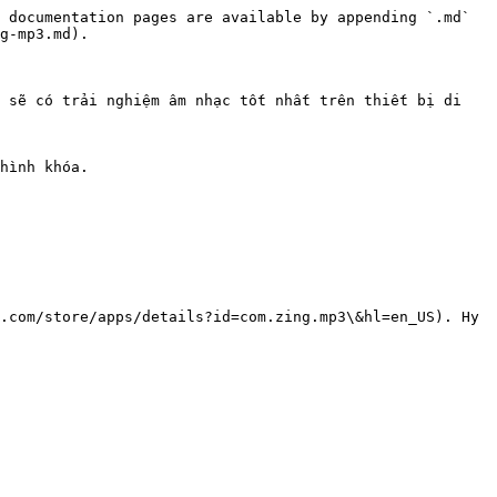
 documentation pages are available by appending `.md` 
g-mp3.md).

 sẽ có trải nghiệm âm nhạc tốt nhất trên thiết bị di 
hình khóa.

.com/store/apps/details?id=com.zing.mp3\&hl=en_US). Hy 