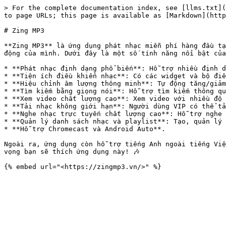
> For the complete documentation index, see [llms.txt](
to page URLs; this page is available as [Markdown](http
# Zing MP3

**Zing MP3** là ứng dụng phát nhạc miễn phí hàng đầu tạ
động của mình. Dưới đây là một số tính năng nổi bật của
* **Phát nhạc định dạng phổ biến**: Hỗ trợ nhiều định d
* **Tiện ích điều khiển nhạc**: Có các widget và bộ điề
* **Hiệu chỉnh âm lượng thông minh**: Tự động tăng/giảm
* **Tìm kiếm bằng giọng nói**: Hỗ trợ tìm kiếm thông qu
* **Xem video chất lượng cao**: Xem video với nhiều độ 
* **Tải nhạc không giới hạn**: Người dùng VIP có thể tả
* **Nghe nhạc trực tuyến chất lượng cao**: Hỗ trợ nghe 
* **Quản lý danh sách nhạc và playlist**: Tạo, quản lý 
* **Hỗ trợ Chromecast và Android Auto**.

Ngoài ra, ứng dụng còn hỗ trợ tiếng Anh ngoài tiếng Việ
vọng bạn sẽ thích ứng dụng này! 🎶
